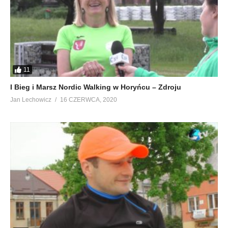
11
I Bieg i Marsz Nordic Walking w Horyńcu – Zdroju
Jan Lechowicz
16 CZERWCA, 2020