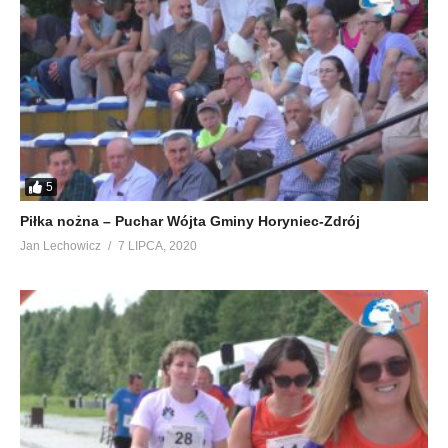
5
Piłka nożna – Puchar Wójta Gminy Horyniec-Zdrój
Jan Lechowicz
7 LIPCA, 2020