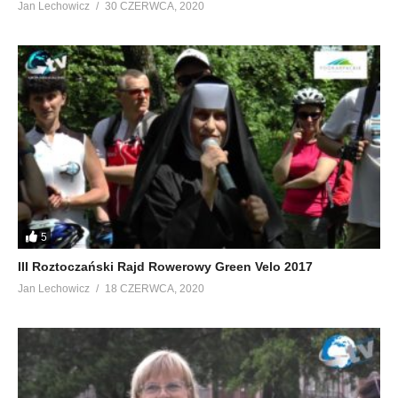
Jan Lechowicz
30 CZERWCA, 2020
5
III Roztoczański Rajd Rowerowy Green Velo 2017
Jan Lechowicz
18 CZERWCA, 2020