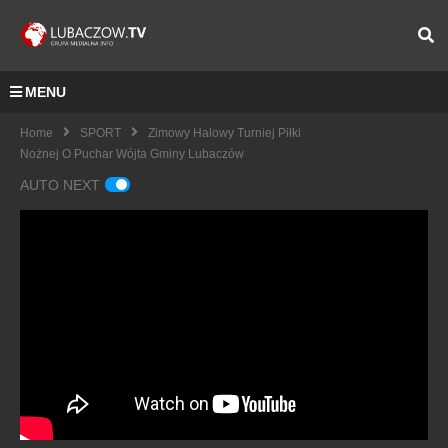
MENU
Home
SPORT
Zimowy Halowy Turniej Piłki
Nożnej O Puchar Wójta Gminy Lubaczów
AUTO NEXT