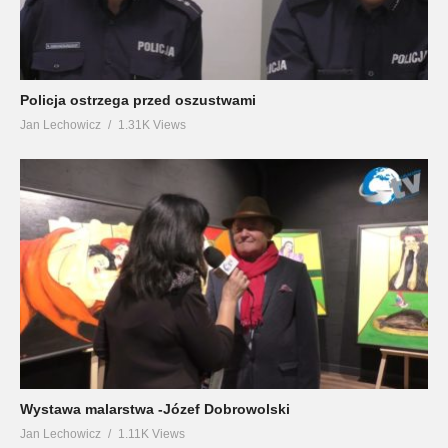
Policja ostrzega przed oszustwami
Jan Lechowicz
1.31K Views
Wystawa malarstwa -Józef Dobrowolski
Jan Lechowicz
1.11K Views