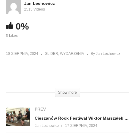
Jan Lechowicz
2513 Videos
0%
0 Likes
18 SIERPNIA, 2024
SLIDER
WYDARZENIA
By Jan Lechowicz
(Visited 147 times, 1 visits today)
Show more
PREV
Cieszanów Rock Festiwal Wiktor Marszałek pyta Koniec Listopada odpowiada
Jan Lechowicz
17 SIERPNIA, 2024