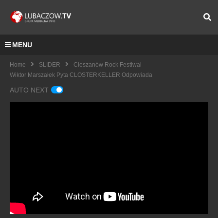
MENU
Home
SLIDER
Cieszanów Rock Festiwal
Wiktor Marszałek Pyta CLOSTERKELLER Odpowiada
AUTO NEXT