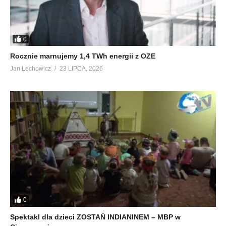
0
Rocznie marnujemy 1,4 TWh energii z OZE
Jan Lechowicz
23 LIPCA, 2026
0
Spektakl dla dzieci ZOSTAŃ INDIANINEM – MBP w