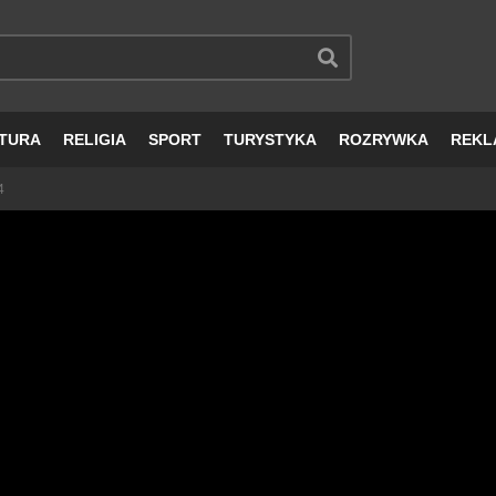
TURA
RELIGIA
SPORT
TURYSTYKA
ROZRYWKA
REKL
4