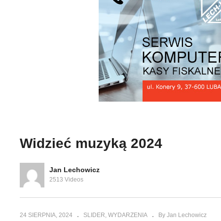
ek pyta
Cieszanów Rock Festiwal
Wi
LER
Wiktor Marszałek pyta Jarek
Z
Ważny odpowiada
o
Widzieć muzyką 2024
Jan Lechowicz
2513 Videos
24 SIERPNIA, 2024
SLIDER
WYDARZENIA
By Jan Lechowicz