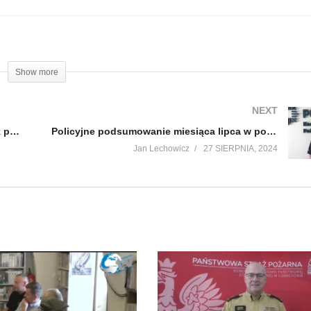
Show more
NEXT
Cieszanów Rock Festiwal Wiktor Marszałek pyta ZENEK KUPATASA odpowiada
Policyjne podsumowanie miesiąca lipca w powiecie
Jan Lechowicz
27 SIERPNIA, 2024