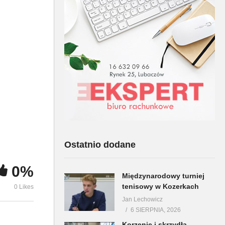
Policyjne podsumowanie
Biblioteka w
miesiąca lipca w powiecie
Bezpieczeńs
Ostatnio dodane
0%
Międzynarodowy turniej
tenisowy w Kozerkach
0 Likes
Jan Lechowicz
6 SIERPNIA, 2026
Korzenie i skrzydła –