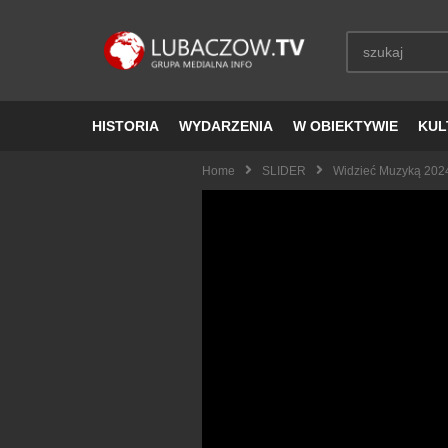
HISTORIA
WYDARZENIA
W OBIEKTYWIE
KUL
Home
SLIDER
Widzieć Muzyką 202