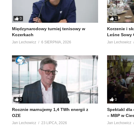
0
1
Międzynarodowy turniej tenisowy w
Korzenie i s
Kozerkach
Leśne Sowy 
Jan Lechowicz
6 SIERPNIA, 2026
Jan Lechowicz
0
0
Rocznie marnujemy 1,4 TWh energii z
Spektakl dla
OZE
– MBP w Cie
Jan Lechowicz
23 LIPCA, 2026
Jan Lechowicz