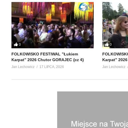
0
0
FOLKOWISKO FESTIWAL ”Łukiem
FOLKOWISKO
Karpat” 2026 Chutor GORAJEC {cz 4}
Karpat” 2026
Jan Lechowicz
17 LIPCA, 2026
Jan Lechowicz