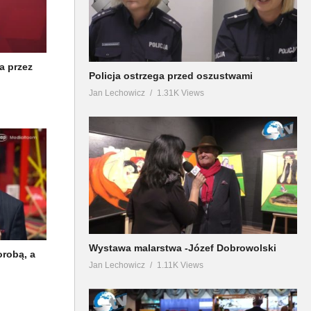
a przez
Policja ostrzega przed oszustwami
Jan Lechowicz
1.31K Views
Wystawa malarstwa -Józef Dobrowolski
orobą, a
Jan Lechowicz
1.11K Views