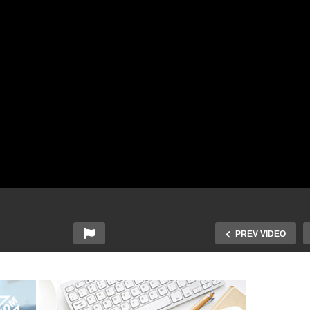
PREV VIDEO
eszanów Rock Festiwal