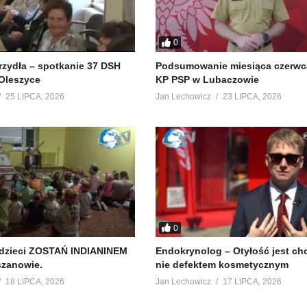
0
krzydła – spotkanie 37 DSH
Podsumowanie miesiąca czerwc
Oleszyce
KP PSP w Lubaczowie
25 LIPCA, 2026
Jan Lechowicz
23 LIPCA, 2026
0
 dzieci ZOSTAŃ INDIANINEM
Endokrynolog – Otyłość jest ch
szanowie.
nie defektem kosmetycznym
18 LIPCA, 2026
Jan Lechowicz
17 LIPCA, 2026