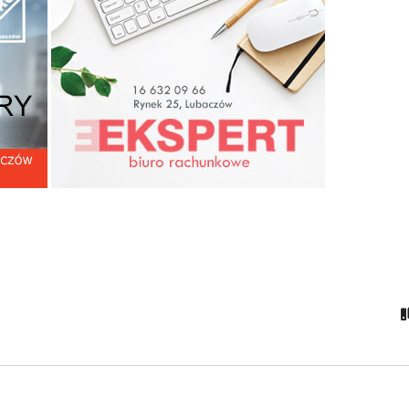
ktor Marszałek pyta
ENEK KUPATASA
dpowiada
Widzieć muzyką 2024