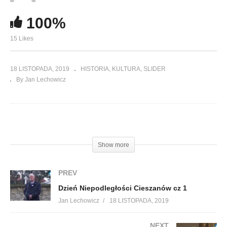
100%
15 Likes
18 LISTOPADA, 2019
HISTORIA
KULTURA
SLIDER
By Jan Lechowicz
(Visited 226 times, 1 visits today)
Show more
PREV
Dzień Niepodległości Cieszanów cz 1
Jan Lechowicz
18 LISTOPADA, 2019
NEXT