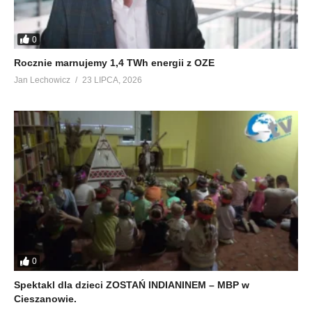
0
Rocznie marnujemy 1,4 TWh energii z OZE
Jan Lechowicz
23 LIPCA, 2026
0
Spektakl dla dzieci ZOSTAŃ INDIANINEM – MBP w
Cieszanowie.