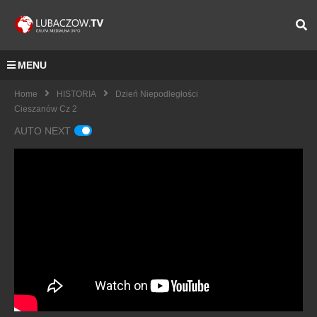
MENU
Home
HISTORIA
Dzień Niepodległości
Cieszanów Cz 2
AUTO NEXT