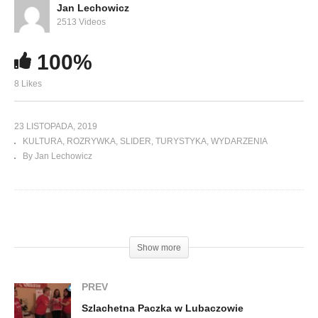
Jan Lechowicz
2513 Videos
100%
8 Likes
23 LISTOPADA, 2019
KULTURA
ROZRYWKA
SLIDER
TURYSTYKA
WYDARZENIA
By Jan Lechowicz
(Visited 100 times, 1 visits today)
Show more
PREV
Szlachetna Paczka w Lubaczowie