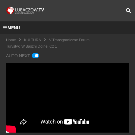
MENU
Home
KULTURA
V Transgraniczne Forum
Turystyki W Baszni Dolnej Cz 1
AUTO NEXT