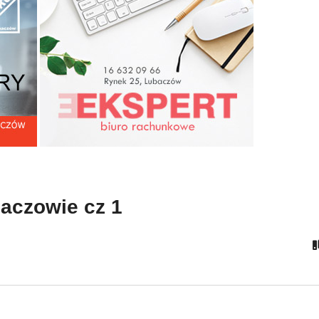
turgia Wielkiego Piątku w
Liturgia Wielkiej Soboty 
ubaczowie
Lubaczowie cz 1
baczowie cz 1