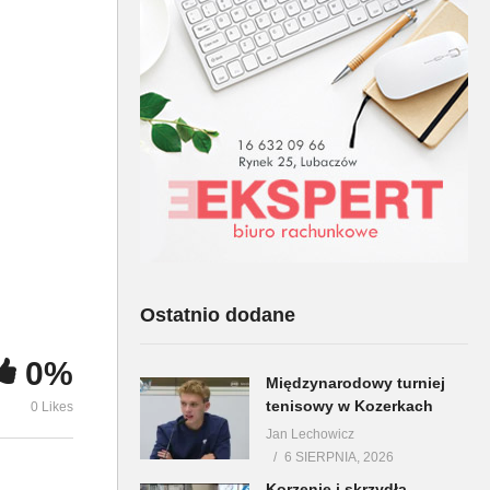
bezprecede
w
Liturgia Wielkiej Soboty w
wyzwania st
Lubaczowie cz 2
Europą
Ostatnio dodane
0%
Międzynarodowy turniej
tenisowy w Kozerkach
0 Likes
Jan Lechowicz
6 SIERPNIA, 2026
Korzenie i skrzydła –