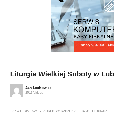
kanocny w
Dzisiaj wiatr wieje dla
Li
polskiej gospodarki
L
Liturgia Wielkiej Soboty w Lu
Jan Lechowicz
2513 Videos
19 KWIETNIA, 2025
SLIDER
WYDARZENIA
By Jan Lechowicz