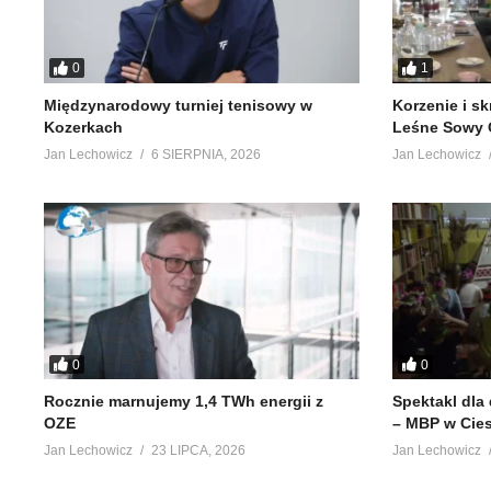
0
1
Międzynarodowy turniej tenisowy w
Korzenie i s
Kozerkach
Leśne Sowy 
Jan Lechowicz
6 SIERPNIA, 2026
Jan Lechowicz
0
0
Rocznie marnujemy 1,4 TWh energii z
Spektakl dla
OZE
– MBP w Cie
Jan Lechowicz
23 LIPCA, 2026
Jan Lechowicz