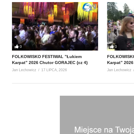
0
0
FOLKOWISKO FESTIWAL ”Łukiem
FOLKOWISKO
Karpat” 2026 Chutor GORAJEC {cz 4}
Karpat” 2026
Jan Lechowicz
17 LIPCA, 2026
Jan Lechowicz