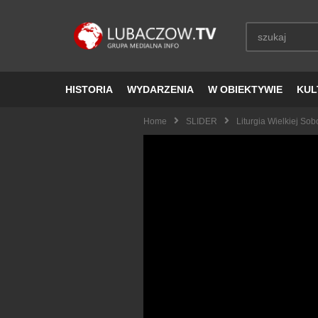
HISTORIA
WYDARZENIA
W OBIEKTYWIE
KUL
Home
SLIDER
Liturgia Wielkiej So