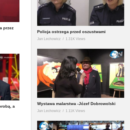
a przez
Policja ostrzega przed oszustwami
Jan Lechowicz
1.31K Views
Wystawa malarstwa -Józef Dobrowolski
orobą, a
Jan Lechowicz
1.11K Views