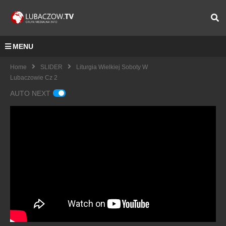
MENU
Home
SLIDER
Liturgia Wielkiej Soboty W
Lubaczowie Cz 2
AUTO NEXT